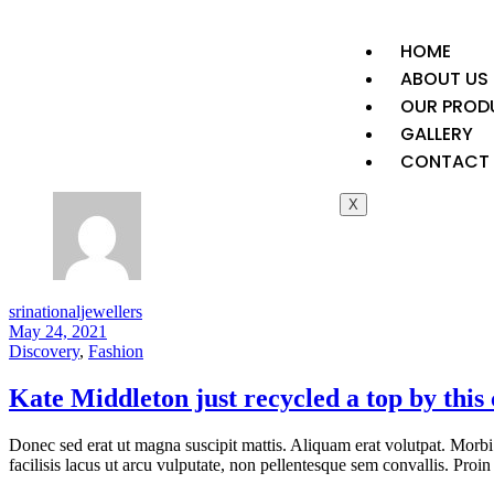
HOME
ABOUT US
OUR PROD
GALLERY
CONTACT 
X
srinationaljewellers
May 24, 2021
Discovery
,
Fashion
Kate Middleton just recycled a top by this 
Donec sed erat ut magna suscipit mattis. Aliquam erat volutpat. Morbi
facilisis lacus ut arcu vulputate, non pellentesque sem convallis. Proin 